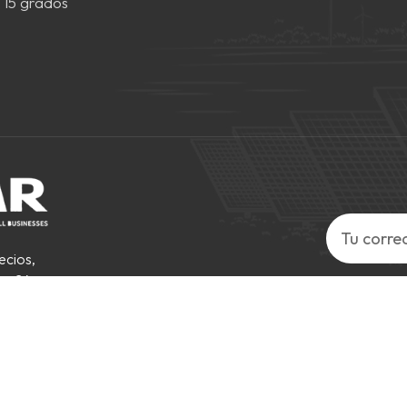
15 grados
ecios,
as 24
. Reservados todos los derechos .
IPv6 RED SOPORTADA