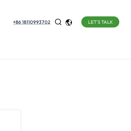
+86 18110993702
LET'S TALK
English
Español
Português