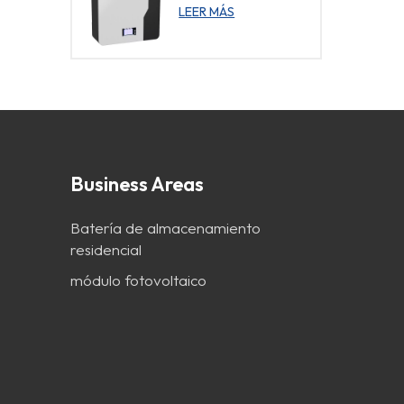
de energía de 48 V
LEER MÁS
certificada para
montaje en pared
Business Areas
Batería de almacenamiento
residencial
módulo fotovoltaico