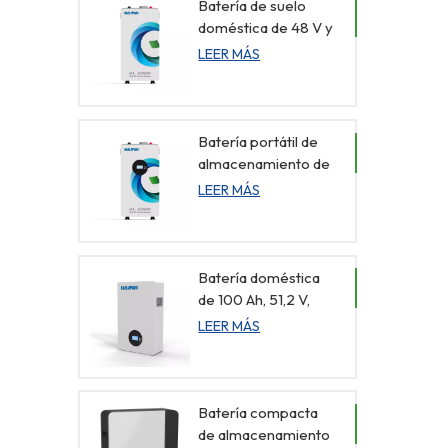
Batería de suelo
doméstica de 48 V y
314 Ah con gestión
LEER MÁS
remota
Batería portátil de
almacenamiento de
energía para el
LEER MÁS
hogar, de 48 V y 314
Ah, con pantalla.
Batería doméstica
de 100 Ah, 51,2 V,
con diseño de suelo
LEER MÁS
y pantalla
Batería compacta
de almacenamiento