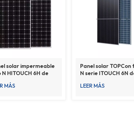
el solar impermeable
Panel solar TOPCon 
o N HITOUCH 6H de
N serie ITOUCH 6N d
 W a 730 W para el
605 W a 630 W
R MÁS
LEER MÁS
gar