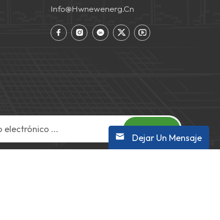
Info@hwnewenerg.cn
Suscribir
Dejar Un Mensaje
 |
Blog
|
Mapa del sitio
|
XML
|
política de