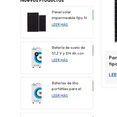
Panel solar
impermeable tipo N
HITOUCH 6H de
LEER MÁS
705 W a 730 W para
el hogar
Batería de suelo de
51,2 V y 314 Ah con
Pan
monitorización visual
LEER MÁS
tip
705
LEE
ho
Baterías de litio
portátiles para el
hogar, resistentes al
LEER MÁS
polvo, de 51,2 V y 314
Ah